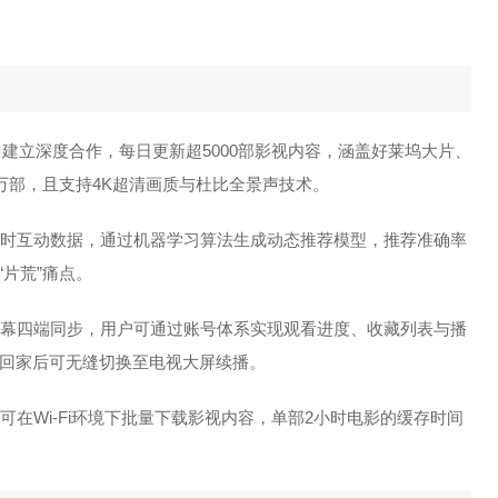
平台建立深度合作，每日更新超5000部影视内容，涵盖好莱坞大片、
万部，且支持4K超清画质与杜比全景声技术。
时互动数据，通过机器学习算法生成动态推荐模型，推荐准确率
片荒”痛点。
载屏幕四端同步，用户可通过账号体系实现观看进度、收藏列表与播
回家后可无缝切换至电视大屏续播。
可在Wi-Fi环境下批量下载影视内容，单部2小时电影的缓存时间