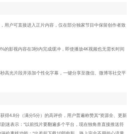
广告，用户可直接进入正片内容，仅在部分独家节目中保留创作者致
98%的影视内容在3秒内完成缓冲，即使播放4K视频也无需长时间
15秒高光片段并添加个性化字幕，一键分享至微信、微博等社交平
获得4.8分（满分5分）的高评价，用户普遍称赞其“资源全、更新
深剧迷表示：“以前找片要翻遍多个平台，现在独角兽直接推送符
评价离线功能：“出差前下载10部电影，路上完全不用担心流量