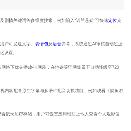
及剧情关键词等多维度搜索，例如输入“诺兰悬疑”可快速
定位
克
用户可发送文字、
表情包
及
语音
弹幕，系统通过AI审核自动过滤
化设置。
G网络下优先播放4K画质，在地铁等弱网场景下自动降级至720
，影视内容配备原生字幕与多语种配音切换功能，例如观看《鱿鱼游
及观看记录加密存储，用户可设置应用锁防止他人查看个人观影偏