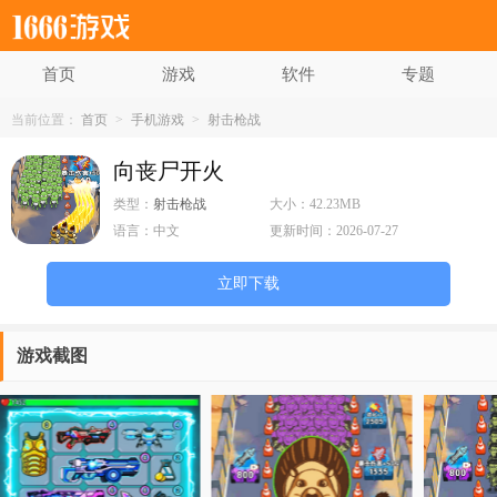
首页
游戏
软件
专题
当前位置：
首页
>
手机游戏
>
射击枪战
向丧尸开火
类型：
射击枪战
大小：
42.23MB
语言：
中文
更新时间：
2026-07-27
立即下载
游戏截图