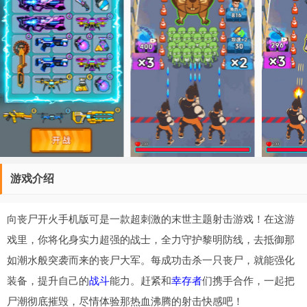
游戏介绍
向丧尸开火手机版可是一款超刺激的末世主题射击游戏！在这游
戏里，你将化身实力超强的战士，全力守护黎明防线，去抵御那
如潮水般突袭而来的丧尸大军。每成功击杀一只丧尸，就能强化
装备，提升自己的
战斗
能力。赶紧和
幸存者
们携手合作，一起把
尸潮彻底摧毁，尽情体验那热血沸腾的射击快感吧！