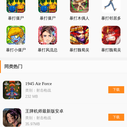
暴打僵尸
暴打僵尸
暴打木偶人
暴打邻居多
2019
枪支模拟
暴打小僵尸
暴打风流总
暴打魏蜀吴
暴打魏蜀吴
裁
最新版
同类热门
1945 Air Force
下载
类别：射击枪战
232 MB
王牌机师最新版安卓
下载
类别：射击枪战
35.97MB