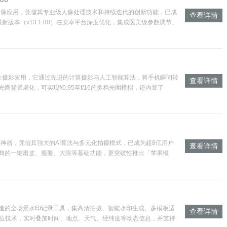
核心影像应用，凭借其专业级人像处理技术和持续迭代的创新功能，已成
查看详情
版本（v13.1.80）在安卓平台深度优化，集成医美级参数调节、
命性摄影应用，它通过先进的计算摄影与人工智能算法，将手机瞬间转
查看详情
背景虚化，可实现f/0.95至f/16的多档光圈模拟，还内置了
自拍神器，凭借其强大的AI算法与多元化拍摄模式，已成为超8亿用户
查看详情
典的一键磨皮、瘦脸、大眼等基础功能，更突破性推出「苹果模
景深虚
造的全场景水印记录工具，集高清拍摄、智能水印生成、多模板适
查看详情
定位技术，实时叠加时间、地点、天气、经纬度等动态信息，并支持