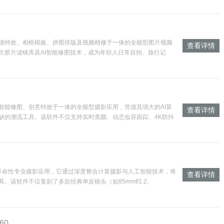
镜特效、相框模板、拼图排版及视频精修于一体的全能型图片视频
查看详情
古胶片滤镜库及AI智能修图技术，成为年轻人日常自拍、旅行记
高清拍摄与实时字幕
智能修图、创意特效于一体的全能型摄影应用，凭借其强大的AI算
查看详情
缺的潮流工具。该软件不仅支持实时美颜、动态妆容跟踪、4K防抖
复古胶片模拟
的革命性专业摄影应用，它通过深度整合计算摄影与人工智能技术，将
查看详情
该软件不仅复刻了多款经典单反镜头（如85mmf/1.2、
.60