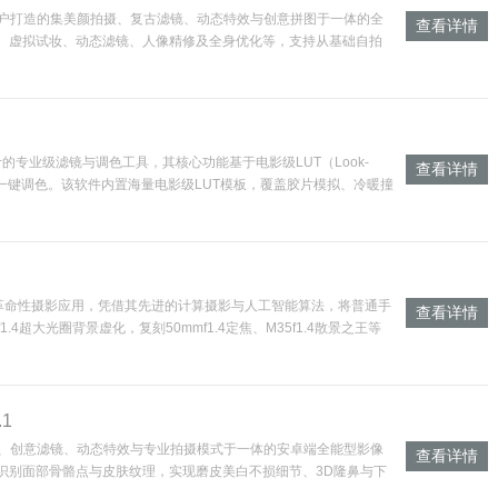
户打造的集美颜拍摄、复古滤镜、动态特效与创意拼图于一体的全
查看详情
颜、虚拟试妆、动态滤镜、人像精修及全身优化等，支持从基础自拍
AR贴纸与复
的专业级滤镜与调色工具，其核心功能基于电影级LUT（Look-
查看详情
现一键调色。该软件内置海量电影级LUT模板，覆盖胶片模拟、冷暖撞
的革命性摄影应用，凭借其先进的计算摄影与人工智能算法，将普通手
查看详情
超大光圈背景虚化，复刻50mmf1.4定焦、M35f1.4散景之王等
.1
、创意滤镜、动态特效与专业拍摄模式于一体的安卓端全能型影像
查看详情
时识别面部骨骼点与皮肤纹理，实现磨皮美白不损细节、3D隆鼻与下
键切换复古胶片