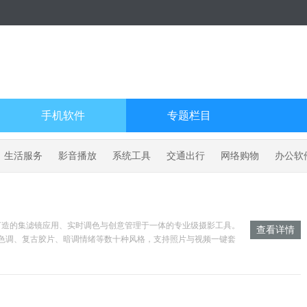
手机软件
专题栏目
生活服务
影音播放
系统工具
交通出行
网络购物
办公软
户打造的集滤镜应用、实时调色与创意管理于一体的专业级摄影工具。
查看详情
橙色调、复古胶片、暗调情绪等数十种风格，支持照片与视频一键套
。其核心功能