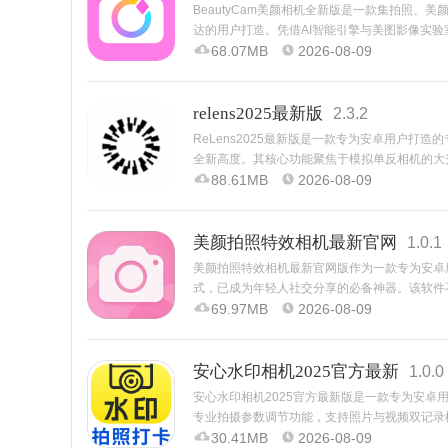
BeautyCam美颜相机全新版是一款集拍照
达的用户打造。凭借AI智能引擎与美图影像实验
现一键瘦脸、祛痘、滤镜美化等精细化操作，同
68.07MB
2026-08-09
relens2025最新版
2.3.2
ReLens2025最新版是一款专为安卓用户打
全新高度。其核心功能聚焦于模拟单反相机的大光
景虚化与光斑散景，同时提供50mmf/1.4
88.61MB
2026-08-09
美颜拍照特效相机最新官网
1.0.1
美颜拍照特效相机最新官网版作为一款专为安卓
式，已成为年轻人社交分享的必备神器。该软件
机锐化瑕疵，实现高清真实还原美貌；「微单模
69.97MB
2026-08-09
安心水印相机2025官方最新
1.0.0
安心水印相机2025官方最新版是一款专为安
专业拍摄参数调节功能，支持照片与视频双记录
定义水印，广泛应用于工程巡检、考勤打卡、物
30.41MB
2026-08-09