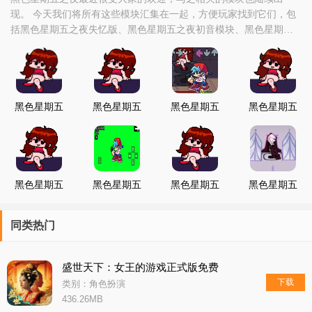
现。 今天我们将所有这些模块汇集在一起​​，方便玩家找到它们，包
括黑色星期五之夜失忆版、黑色星期五之夜初音模块、黑色星期五
之夜感染模块等等。
黑色星期五
黑色星期五
黑色星期五
黑色星期五
之夜双人模
之夜传说之
之夜初音模
之夜茶杯头
组
下
组
模组
黑色星期五
黑色星期五
黑色星期五
黑色星期五
之夜暴力迪
之夜人物模
之夜坦兵模
之夜修女和
小丑
拟器3
组
ruv模组
同类热门
盛世天下：女王的游戏正式版免费
下载
类别：角色扮演
436.26MB