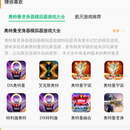
猜你喜欢
奥特曼变身器模拟器游戏大全
航天游戏推荐
奥特曼变身器模拟器游戏大全
更多
>>
奥特曼变身器模拟器模拟器游戏特别是具有童年记忆的模拟游戏。
拥有多款经典奥特曼供玩家选择，更有精美华丽的道具供玩家使
用，让玩家在游戏中自由发挥。 本大全中有各种版本的奥特曼变身
器游戏，喜欢的玩家快来下载试玩吧。
DX奥特曼
艾克斯奥特
奥特曼宇宙
奥特曼宇宙
变身器2
曼变身模拟
英雄雷杰多
英雄泽塔
器
特利迦奥特
DX特利迦
奥特曼融合
奥特曼变身
曼变身器模
奥特曼变身
进化
器战斗
拟器
器