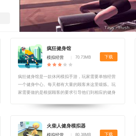
疯狂健身馆
下载
模拟经营
70.73MB
|
疯狂健身馆是一款休闲模拟手游，玩家需要单独经营
一个健身中心。每天都有大量的顾客来这里锻炼。玩
家需要做的是根据顾客的要求引导他们到相应的健身
区域，获得丰厚的回报，然后扩建自己的健身中心。
仅仅健身是不够的。您还需要定期举办体育赛事，并
设立一定的奖金来吸引更多的客
火柴人健身模拟器
下载
模拟经营
80.38MB
|