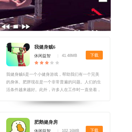
我健身贼6
下载
休闲益智
41.48MB
|
我健身贼6是一个小健身游戏，帮助我们有一个完美
的身体。肥胖现在是一个非常普遍的问题。人们的生
活条件越来越好。此外，许多人在工作时一直坐着，
所以我们的胃越来越大。现在夏天来了。当每个人又
开始穿短袖和短裙时，就没有办法隐藏你的脂肪了。
因此，我们必须尽快摆脱所有
肥鹅健身房
下载
休闲益智
102.16MB
|