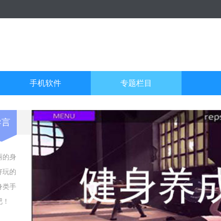
手机软件
专题栏目
导言
丽的身
好玩的
身类手
吧！