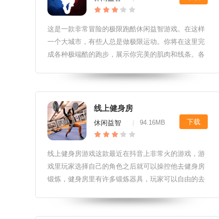
这是一款非常冒险的极限跑酷休闲益智游戏。在这样
一个大城市，有些人总是做极限运动。你将在这里完
成各种极端酷的跑步，展示你完美的肌肉和线条。各
种令人兴奋和华丽的跑酷动作令人羡慕，但也令人恐
惧，这考验了玩家的反应速度。健身跑酷游戏安卓版
游戏介绍：1、你是一个玩健身跑
线上健身房
下载
休闲益智
94.16MB
|
线上健身房游戏这款最近在抖音上非常火的游戏，游
戏里玩家选择自己的角色之后就可以操控他去健身房
锻炼，健身房里有许多锻炼器具，玩家可以自由的去
使用，3D真实画质和健身动作以及坏境都代入感很
强，感兴趣的小伙伴快来下载吧。 线上健身房游戏特
色 1、每个