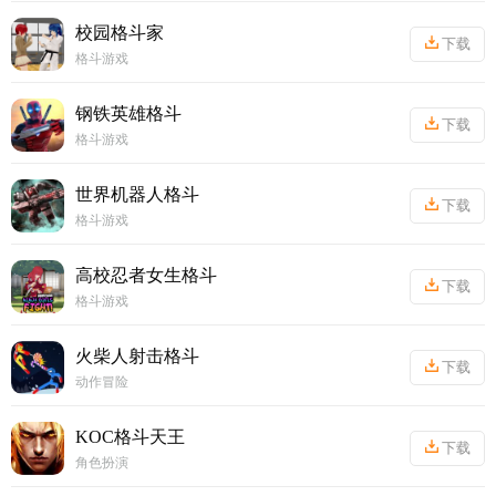
校园格斗家
下载
格斗游戏
丨
70.23MB
钢铁英雄格斗
下载
格斗游戏
丨
84.45MB
世界机器人格斗
下载
格斗游戏
丨
197.51MB
高校忍者女生格斗
下载
格斗游戏
丨
254.12MB
火柴人射击格斗
下载
动作冒险
丨
69.12MB
KOC格斗天王
下载
角色扮演
丨
143.36M