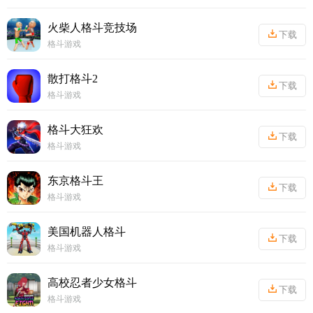
最热门最火爆最好玩的格斗游戏推荐！喜欢的小伙伴过来看看吧。
火柴人格斗竞技场
下载
格斗游戏
丨
92.1MB
散打格斗2
下载
格斗游戏
丨
37.19MB
格斗大狂欢
下载
格斗游戏
丨
43.1MB
东京格斗王
下载
格斗游戏
丨
64.8MB
美国机器人格斗
下载
格斗游戏
丨
86.06MB
高校忍者少女格斗
下载
格斗游戏
丨
255.86MB