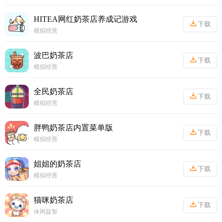
丨
46.57MB
HITEA网红奶茶店养成记游戏
下载
模拟经营
丨
53.14M
波巴奶茶店
下载
模拟经营
丨
40.6MB
全民奶茶店
下载
模拟经营
丨
45.8MB
胖鸭奶茶店内置菜单版
下载
模拟经营
丨
38.95MB
姐姐的奶茶店
下载
模拟经营
丨
56.59MB
猫咪奶茶店
下载
休闲益智
丨
50.62MB