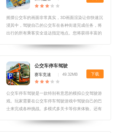
驶，不断把顾客送到目的地。游戏中快
摇摆公交车的画面非常真实，3D画面渲染让你快速沉
浸其中，驾驶自己的公交车在各种街道完成任务，将
出行的所有乘客安全送达指定地点。您将获得丰富的
金币奖励，您可以选择使用它们来升级您的巴士，并
在外观上进行新的翻新。快来点击下载体验。『摇摆
公交车小编点评』玩家可以在城市的各个街道驾驶自
己的公交车，按时完成任务。你将在虚拟世界中获得
公交车停车驾驶
更丰富的奖励和更多有趣的体验。『摇摆公交车游戏
下载
赛车竞速
49.32MB
|
亮点』1.难度会不断增加，所以
公交车停车驾驶是一款特别有意思的模拟公交驾驶游
戏。玩家需要在公交车停车驾驶游戏中驾驶自己的巴
士来完成各种挑战。多模式多关卡等你来体验。还有
多人联机游戏，许多人一起比赛，看谁的驾驶技术更
好。快来和小伙伴们来一场刺激的比赛吧！公交车停
车驾驶游戏介绍1.玩家开着自己的公交车完成很多丰