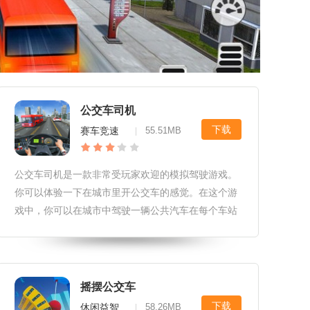
公交车司机
下载
赛车竞速
55.51MB
|
公交车司机是一款非常受玩家欢迎的模拟驾驶游戏。
你可以体验一下在城市里开公交车的感觉。在这个游
戏中，你可以在城市中驾驶一辆公共汽车在每个车站
接送乘客，到达时记得减速。你可以看到人们在公共
汽车站周围走来走去！起步的时候记得按喇叭，不要
被拐弯的人吓到。公交车司机游戏简介：公交车司机
是一款模拟在逼真画风在城市中驾驶公交车游戏。这
摇摆公交车
里成为一个公交司机，每天在城市固定的线路上行
下载
休闲益智
58.26MB
|