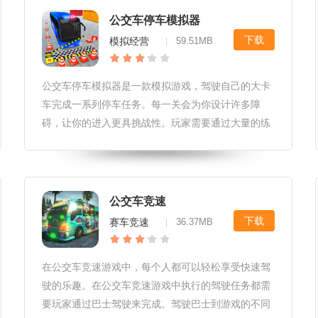
游戏当中，你可以与他们一起互动交流，为玩家带来
公交车停车模拟器
的体验感还是很强的。2.整个游戏当中会有大量的剧
下载
模拟经营
59.51MB
|
情融入，所以非常考验
公交车停车模拟器是一款模拟游戏，驾驶自己的大卡
车完成一系列停车任务。每一关会为你设计许多障
碍，让你的进入更具挑战性。玩家需要通过大量的练
习来掌握一些驾驶技巧，避免撞到任何建筑而导致失
败。来下载游戏挑战吧。『公交车停车模拟器小编点
评』这里的游戏很考验大家的细心，各种障碍对你的
驾驶技术是一个极大的考验。在你完成挑战之前，你
公交车竞速
必须被小心对待。『公交车停车模拟器游戏亮点』1.
下载
赛车竞速
36.37MB
|
行驶中可以自由切换各种角度避免碰
在公交车竞速游戏中，每个人都可以轻松享受快速驾
驶的乐趣。在公交车竞速游戏中执行的驾驶任务都需
要玩家通过巴士驾驶来完成。驾驶巴士到游戏的不同