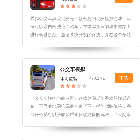
奋。2、逼真
模拟公交车真实驾驶是一款有趣的驾驶模拟游戏。玩
家可以亲自驾驶公共汽车，在错综复杂的城市道路上
进行驾驶挑战，遵循系统开发的路线，并在各个车站
让乘客上下车。在出色地完成所有旅程后，他们将获
得金币。美丽的场景会给你最真实的驾驶体验。感兴
趣的朋友快来下载吧！模拟公交车真实驾驶游戏点评
1、这里拥有数十辆不同类型的公交车等待玩家前来
公交车模拟
获取，每一辆公交车都会给你带来不同的感受，2、
下载
休闲益智
47.61MB
|
顶级的游戏画质和更加真实的操作模
『公交车模拟小编点评』这款休闲驾驶游戏的模式众
多，不同的地图给玩家带来了不一样的驾驶体验，完
成任务就可以获取金币来解锁更多的玩法。『公交车
模拟游戏亮点』不同的车型带来的游戏体验是不一样
的，玩家需要不断地驾驶来帮助自己掌握更多的技
巧。玩家需要根据自己的实力来领取适合自己的任