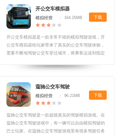
富的任务，完成任务可以得到对应奖励。2.奖励可以
开公交车模拟器
购买性能更加好的公交车，帮助你更快更好的到达终
下载
模拟经营
164.25MB
|
点。3.路上会有很多路况和障
开公交车模拟器是一款非常不错的模拟驾驶游戏，开
公交车模拟器给玩家带来了真实的公交车驾驶体验，
需要不断地驾驶公交车穿过城市，将乘客运送到指定
地点就可以完成任务获得奖励。这款开公交车模拟器
游戏的操作非常优秀。高清的画质给玩家带来了不错
的视觉体验游戏的地图非常大，玩家可以自由探索。
丰富的的比赛给玩家带来了很多乐趣『开公交车模拟
蔻驰公交车驾驶
器小编点评』游戏带来了很真实的公交车驾驶玩法，
下载
模拟经营
96.21MB
|
玩家需要驾驶公交车不断地运送乘客
蔻驰公交车驾驶是一款超级真实的驾驶模拟游戏。在
蔻驰公交车驾驶游戏中，有一辆可以自由模拟驾驶的
巴士玩家。在蔻驰公交车驾驶游戏里有很多驾驶任务