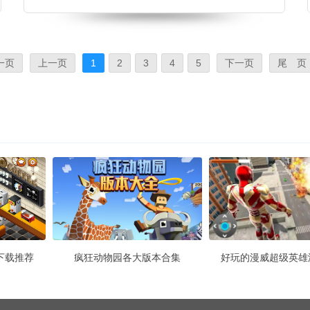
赛道环境完成驾驶，刺激的驾驶之旅即将开始。快来
参与游戏体验吧。公交车竞速小编点评通过在游戏当
中不断完成驾驶的过程，很多优秀的车辆驾驶技巧都
可以被玩家给学会。公交车竞速特色1、完成的在游
一页
上一页
1
2
3
4
5
下一页
尾 页
戏当中执行驾驶任务后，丰厚的游戏奖励可以轻松被
大家领取到。2、以高清的游戏画面
下载推荐
疯狂动物园各大版本合集
好玩的漫威超级英雄