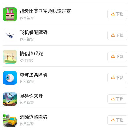
丨
50.23MB
超级比赛亚军趣味障碍赛
下载
休闲益智
丨
51.18MB
飞机躲避障碍
下载
休闲益智
丨
49.45MB
情侣障碍跑
下载
动作冒险
丨
59.16MB
球球逃离障碍
下载
休闲益智
丨
47.38MB
障碍你来呀
下载
休闲益智
丨
67.17MB
清除道路障碍
下载
休闲益智
丨
36.53MB