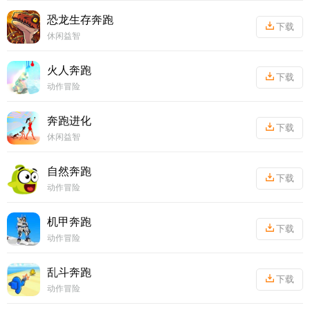
恐龙生存奔跑
下载
休闲益智
丨
73.35MB
火人奔跑
下载
动作冒险
丨
60.33MB
奔跑进化
下载
休闲益智
丨
42.09MB
自然奔跑
下载
动作冒险
丨
95.36MB
机甲奔跑
下载
动作冒险
丨
99.21MB
乱斗奔跑
下载
动作冒险
丨
62.64MB