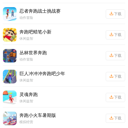
丨
38.42MB
忍者奔跑战士挑战赛
下载
动作冒险
丨
38.09MB
奔跑吧蜡笔小新
下载
休闲益智
丨
33.77MB
丛林世界奔跑
下载
动作冒险
丨
64.61MB
巨人冲冲冲奔跑吧少年
下载
休闲益智
丨
40.35M
灵魂奔跑
下载
休闲益智
丨
27.97MB
奔跑小火车暑期版
下载
模拟经营
丨
128.04M