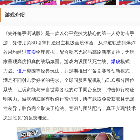
游戏介绍
《先锋枪手测试版》是一款以公平竞技为核心的第一人称射击手
游，凭借顶尖3D引擎打造出主机级画质体验，从弹道轨迹到爆炸
效果均经过
真实
物理模拟，配合动态光影与高刷新率支持，为玩
家呈现高度拟真的战场氛围。游戏内设团队死亡战、
爆破
模式、
刀战、
僵尸
突围等经典玩法，并定期推出军备竞赛等创新模式，
满足不同射击爱好者的需求。全球同服匹配机制与ELO积分段位
系统，让玩家能与来自世界各地的对手同台竞技，冲击排行榜证
明实力。游戏彻底摒弃数值付费机制，所有武器免费获取且无属
性差异，胜负完全取决于枪法、意识与团队配合，真正实现“技术
决定胜负”的竞技理念。