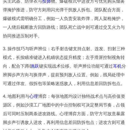
买主武器、防弹衣与
投掷
物。爆破模式中进攻方可优先购买烟雾
弹掩护推进，防守方则用闪光弹干扰敌人拆包。团队配合方面，
爆破模式需明确分工，例如一人负责安装炸弹，两人架枪掩护，
一人绕后截断敌方回防路线；团队死亡战中则可通过交叉火力与
协同推进压制对手。
3. 操作技巧与听声辨位：右手射击键支持点射、连发、扫射三种
模式，长按瞄准键进入机瞄状态提升精度；左手滑屏控制视角转
向，配合下蹲/
跳跃
键实现战术位移。听声辨位功能可通过
耳机
分
辨脚步声方向与换弹声，提前预判敌人位置。例如，残局处理中
可通过佯攻、假拆包等策略迷惑敌人，利用信息差回防拆包点。
4. 地图利用与
心理
博弈：每张地图均设计独特战术点与高价值资
源区，例如沙漠工厂地图中的中台控制权可决定整局节奏，占领
后可同时压制两条进攻路线。心理博弈方面，防守方可故意暴露
脚步声引诱敌人进攻，再利用信息差回防拆包点；进攻方则可通