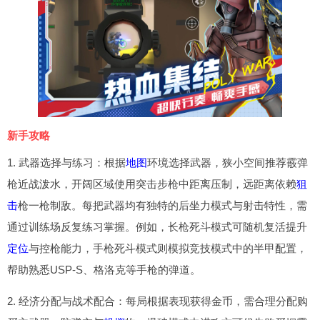
新手攻略
1. 武器选择与练习：根据
地图
环境选择武器，狭小空间推荐霰弹
枪近战泼水，开阔区域使用突击步枪中距离压制，远距离依赖
狙
击
枪一枪制敌。每把武器均有独特的后坐力模式与射击特性，需
通过训练场反复练习掌握。例如，长枪死斗模式可随机复活提升
定位
与控枪能力，手枪死斗模式则模拟竞技模式中的半甲配置，
帮助熟悉USP-S、格洛克等手枪的弹道。
2. 经济分配与战术配合：每局根据表现获得金币，需合理分配购