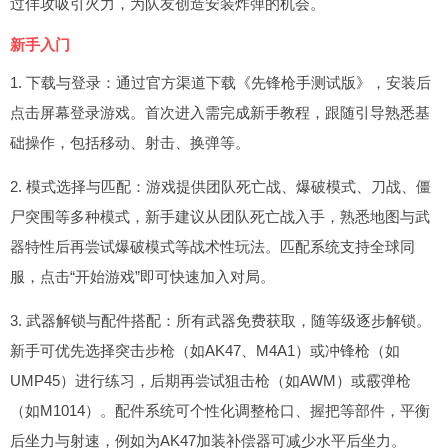
过佯攻吸引火力，为队友创造安装炸弹的机会。
新手入门
1. 下载与登录：通过官方渠道下载《先锋枪手测试版》，安装后
点击屏幕登录游戏。首次进入需完成新手教程，跟随引导熟悉基
础操作，包括移动、射击、换弹等。
2. 模式选择与匹配：游戏提供团队死亡战、爆破模式、刀战、僵
尸突围等多种模式，新手建议从团队死亡战入手，熟悉地图与武
器特性后再尝试爆破模式等战术性玩法。匹配系统支持全球同
服，点击“开始游戏”即可快速加入对局。
3. 武器解锁与配件搭配：所有武器免费获取，随等级逐步解锁。
新手可优先选择突击步枪（如AK47、M4A1）或冲锋枪（如
UMP45）进行练习，后期再尝试狙击枪（如AWM）或霰弹枪
（如M1014）。配件系统可个性化调整枪口、握把等部件，平衡
后坐力与射速，例如为AK47加装补偿器可减少水平后坐力。