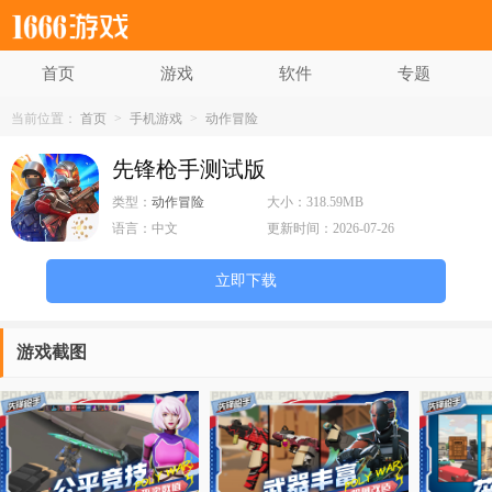
首页
游戏
软件
专题
当前位置：
首页
>
手机游戏
>
动作冒险
先锋枪手测试版
类型：
动作冒险
大小：
318.59MB
语言：
中文
更新时间：
2026-07-26
立即下载
游戏截图