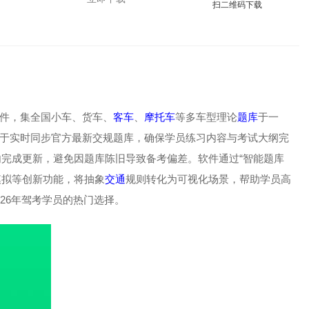
扫二维码下载
件，集全国小车、货车、
客车
、
摩托车
等多车型理论
题库
于一
于实时同步官方最新交规题库，确保学员练习内容与考试大纲完
时内完成更新，避免因题库陈旧导致备考偏差。软件通过“智能题库
模拟等创新功能，将抽象
交通
规则转化为可视化场景，帮助学员高
26年驾考学员的热门选择。