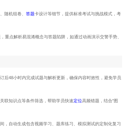
、随机组卷、
答题
卡设计等细节，提供标准考试与挑战模式，考
视频，重点解析易混淆概念与答题陷阱，如通过动画演示交警手势、
修订后48小时内完成试题与解析更新，确保内容时效性，避免学员
、关联知识点等条件筛选，帮助学员快速
定位
高频错题，结合“图
习时间，自动生成包含视频学习、题库练习、模拟测试的定制化复习