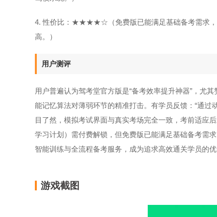
4. 性价比：★★★★☆（免费版已能满足基础备考需求
高。）
用户测评
用户普遍认为驾考堂官方版是“备考效率提升神器”，尤其
能记忆算法对薄弱环节的精准打击。有学员反馈：“通过
目了然，模拟考试界面与真实考场完全一致，考前适应后上
学习计划）需付费解锁，但免费版已能满足基础备考需求
智能训练与全流程备考服务，成为追求高效通关学员的优
游戏截图