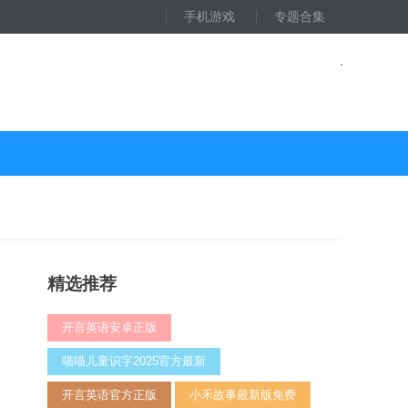
手机游戏
专题合集
精选推荐
开言英语安卓正版
喵喵儿童识字2025官方最新
开言英语官方正版
小禾故事最新版免费