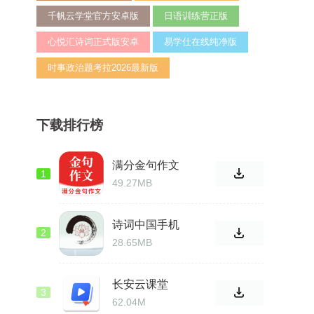
千帆云学堂官方安卓版
日语训练营正版
心悦汇诗词正式版安卓
易学仕在线纯净版
时事政治题考拉2026最新版
下载排行榜
满分金句作文
1
正式版安卓
49.27MB
诗词中国手机
2
版
28.65MB
长安云课堂
3
APP
62.04M