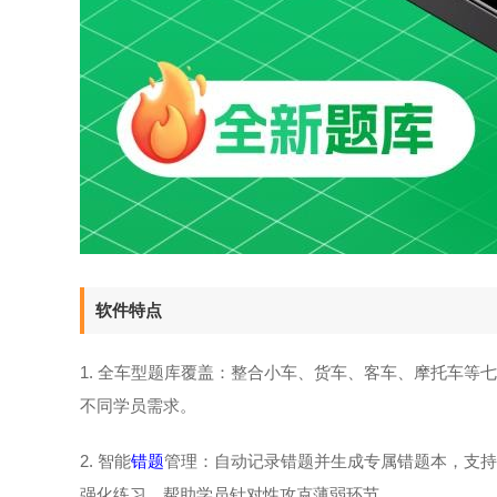
软件特点
1. 全车型题库覆盖：整合小车、货车、客车、摩托车
不同学员需求。
2. 智能
错题
管理：自动记录错题并生成专属错题本，支持
强化练习，帮助学员针对性攻克薄弱环节。