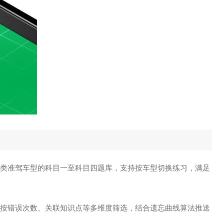
等七类准驾车型的科目一至科目四题库，支持按车型切换练习，满足
按错误次数、关联知识点等多维度筛选，结合遗忘曲线算法推送