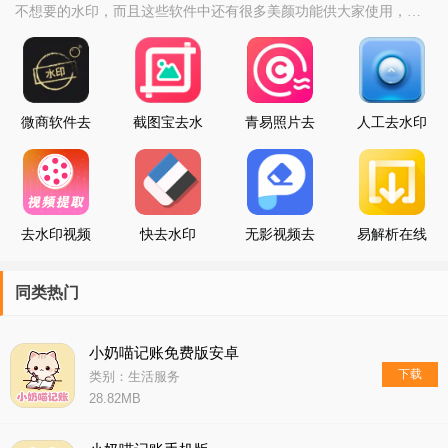
不想要的水印，而且这些软件中还有很多美颜功能供大家使用，快
来去水印神器软件大全点击下载吧。
微商软件去
截图宝去水
青易照片去
人工去水印
水印
印
水印
去水印视频
快去水印
无影视频去
易解析在线
解析
水印
去水印
同类热门
小奶喵记账免费版安卓
下载
类别：生活服务
28.82MB