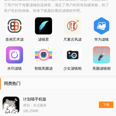
了用户对于海量滤镜的选择权，满足了用户的所有拍摄体验，给了
用户良好的体验。快来下载最好看的滤镜软件吧。
造画艺术滤
滤镜君
尺素古风滤
华为滤镜
镜
镜相机
水印滤镜
智能美颜滤
少女滤镜相
美颜滤镜相
镜自拍相机
机
机
同类热门
计划喵手机版
下载
类别：生活服务
185.25MB