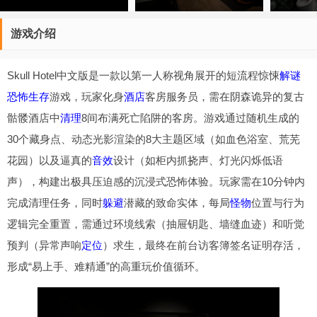
游戏介绍
Skull Hotel中文版是一款以第一人称视角展开的短流程惊悚
解谜
恐怖
生存
游戏，玩家化身
酒店
客房服务员，需在阴森诡异的复古
骷髅酒店中
清理
8间布满死亡陷阱的客房。游戏通过随机生成的
30个藏身点、动态光影渲染的8大主题区域（如血色浴室、荒芜
花园）以及逼真的
音效
设计（如柜内抓挠声、灯光闪烁低语
声），构建出极具压迫感的沉浸式恐怖体验。玩家需在10分钟内
完成清理任务，同时
躲避
潜藏的致命实体，每局
怪物
位置与行为
逻辑完全重置，需通过环境线索（抽屉钥匙、墙缝血迹）和听觉
预判（异常声响
定位
）求生，最终在前台访客簿签名证明存活，
形成“易上手、难精通”的高重玩价值循环。