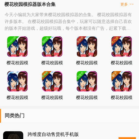
樱花校园模拟器版本合集
更多
>>
今天小编就为大家带来樱花校园模拟器的合集。 樱花校园模拟器有
许多版本。 在樱花校园模拟器合集中，玩家可以随意选择自己喜欢
的版本开始游戏，超级好玩哦，每个版本都没有广告，赶紧下载樱
花校园模拟器体验吧
樱花校园模
樱花校园模
樱花校园模
樱花校园模
拟器
拟器更新自
拟器轮椅汉
拟器木乃伊
1.037.00版
行车版
语版
版
本
樱花校园模
樱花校园模
樱花校园模
樱花校园模
拟器
拟器更新恶
拟器万圣节
拟器
1.037.00英
魔服装
服饰
1.037.00裙
文版
子更新版
同类热门
跨维度自动售货机手机版