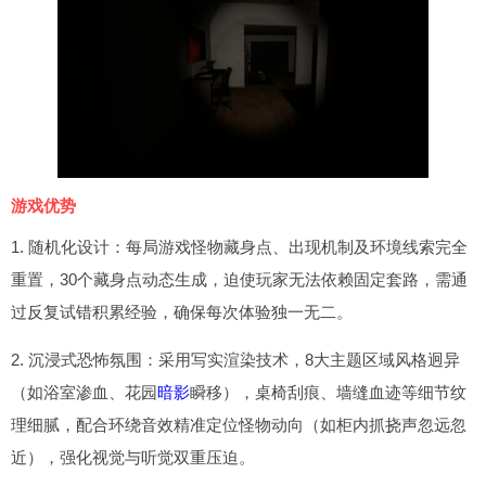
游戏优势
1. 随机化设计：每局游戏怪物藏身点、出现机制及环境线索完全
重置，30个藏身点动态生成，迫使玩家无法依赖固定套路，需通
过反复试错积累经验，确保每次体验独一无二。
2. 沉浸式恐怖氛围：采用写实渲染技术，8大主题区域风格迥异
（如浴室渗血、花园
暗影
瞬移），桌椅刮痕、墙缝血迹等细节纹
理细腻，配合环绕音效精准定位怪物动向（如柜内抓挠声忽远忽
近），强化视觉与听觉双重压迫。