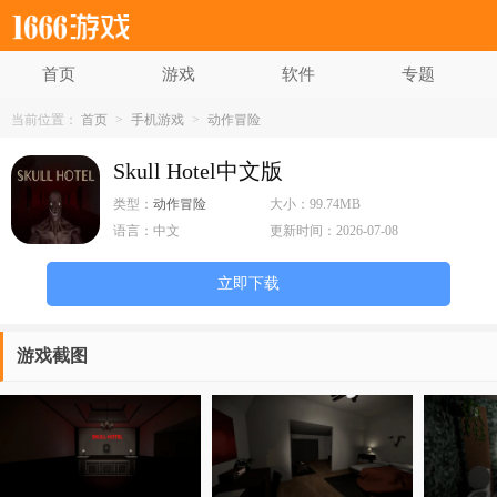
首页
游戏
软件
专题
当前位置：
首页
>
手机游戏
>
动作冒险
Skull Hotel中文版
类型：
动作冒险
大小：
99.74MB
语言：
中文
更新时间：
2026-07-08
立即下载
游戏截图