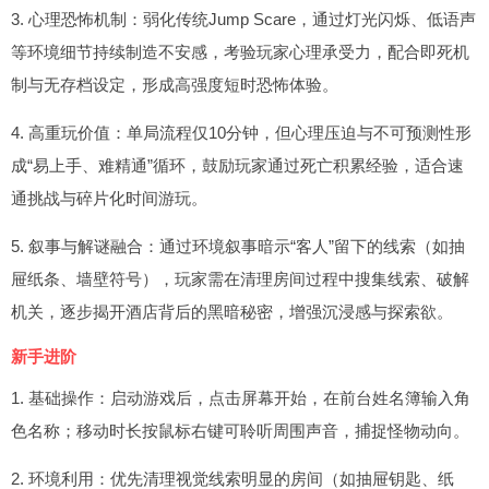
3. 心理恐怖机制：弱化传统Jump Scare，通过灯光闪烁、低语声
等环境细节持续制造不安感，考验玩家心理承受力，配合即死机
制与无存档设定，形成高强度短时恐怖体验。
4. 高重玩价值：单局流程仅10分钟，但心理压迫与不可预测性形
成“易上手、难精通”循环，鼓励玩家通过死亡积累经验，适合速
通挑战与碎片化时间游玩。
5. 叙事与解谜融合：通过环境叙事暗示“客人”留下的线索（如抽
屉纸条、墙壁符号），玩家需在清理房间过程中搜集线索、破解
机关，逐步揭开酒店背后的黑暗秘密，增强沉浸感与探索欲。
新手进阶
1. 基础操作：启动游戏后，点击屏幕开始，在前台姓名簿输入角
色名称；移动时长按鼠标右键可聆听周围声音，捕捉怪物动向。
2. 环境利用：优先清理视觉线索明显的房间（如抽屉钥匙、纸