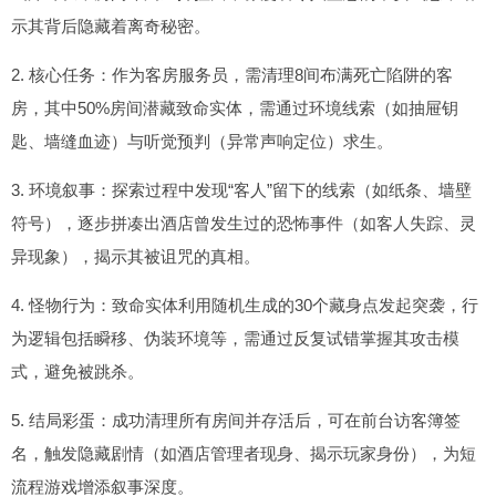
示其背后隐藏着离奇秘密。
2. 核心任务：作为客房服务员，需清理8间布满死亡陷阱的客
房，其中50%房间潜藏致命实体，需通过环境线索（如抽屉钥
匙、墙缝血迹）与听觉预判（异常声响定位）求生。
3. 环境叙事：探索过程中发现“客人”留下的线索（如纸条、墙壁
符号），逐步拼凑出酒店曾发生过的恐怖事件（如客人失踪、灵
异现象），揭示其被诅咒的真相。
4. 怪物行为：致命实体利用随机生成的30个藏身点发起突袭，行
为逻辑包括瞬移、伪装环境等，需通过反复试错掌握其攻击模
式，避免被跳杀。
5. 结局彩蛋：成功清理所有房间并存活后，可在前台访客簿签
名，触发隐藏剧情（如酒店管理者现身、揭示玩家身份），为短
流程游戏增添叙事深度。