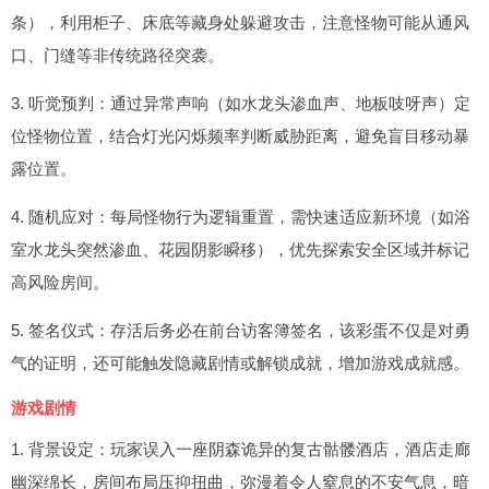
条），利用柜子、床底等藏身处躲避攻击，注意怪物可能从通风
口、门缝等非传统路径突袭。
3. 听觉预判：通过异常声响（如水龙头渗血声、地板吱呀声）定
位怪物位置，结合灯光闪烁频率判断威胁距离，避免盲目移动暴
露位置。
4. 随机应对：每局怪物行为逻辑重置，需快速适应新环境（如浴
室水龙头突然渗血、花园阴影瞬移），优先探索安全区域并标记
高风险房间。
5. 签名仪式：存活后务必在前台访客簿签名，该彩蛋不仅是对勇
气的证明，还可能触发隐藏剧情或解锁成就，增加游戏成就感。
游戏剧情
1. 背景设定：玩家误入一座阴森诡异的复古骷髅酒店，酒店走廊
幽深绵长，房间布局压抑扭曲，弥漫着令人窒息的不安气息，暗