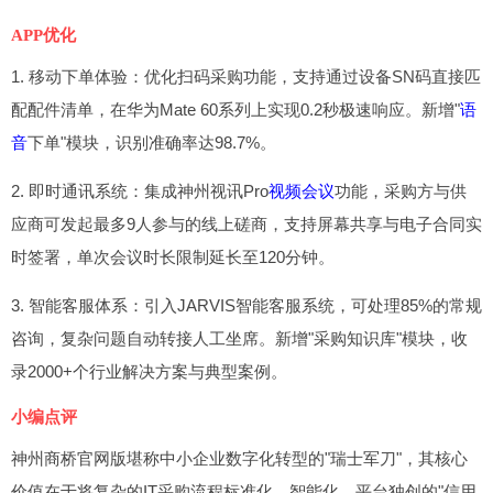
APP优化
1. 移动下单体验：优化扫码采购功能，支持通过设备SN码直接匹
配配件清单，在华为Mate 60系列上实现0.2秒极速响应。新增"
语
音
下单"模块，识别准确率达98.7%。
2. 即时通讯系统：集成神州视讯Pro
视频
会议
功能，采购方与供
应商可发起最多9人参与的线上磋商，支持屏幕共享与电子合同实
时签署，单次会议时长限制延长至120分钟。
3. 智能客服体系：引入JARVIS智能客服系统，可处理85%的常规
咨询，复杂问题自动转接人工坐席。新增"采购知识库"模块，收
录2000+个行业解决方案与典型案例。
小编点评
神州商桥官网版堪称中小企业数字化转型的"瑞士军刀"，其核心
价值在于将复杂的IT采购流程标准化、智能化。平台独创的"信用