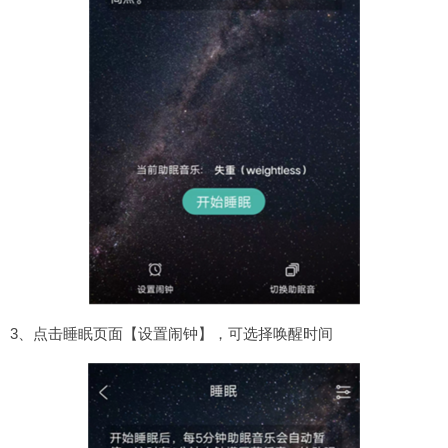
3、点击睡眠页面【设置闹钟】，可选择唤醒时间