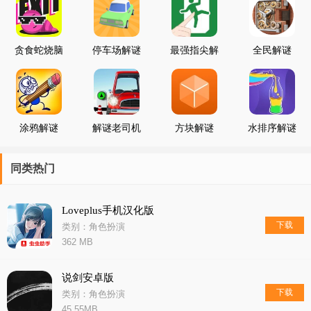
的可以来剧情解谜游戏推荐里下载体验。
贪食蛇烧脑
停车场解谜
最强指尖解
全民解谜
解谜
谜
涂鸦解谜
解谜老司机
方块解谜
水排序解谜
同类热门
Loveplus手机汉化版
下载
类别：角色扮演
362 MB
说剑安卓版
下载
类别：角色扮演
45.55MB