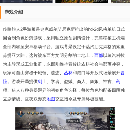
游戏介绍
歧路旅人2手游版是史克威尔艾尼克斯推出的hd-2d风格单机日式
回合制角色扮演游戏，采用独立原创剧情设计，完整移植主机端
全部内容至安卓移动平台。游戏背景设定于蒸汽朋克风格的索里
苏提亚大陆，这片被东西方文明分割的土地上，
西部
以蒸汽科技
为主导形成工业集群，东部则维持着传统农耕社会与部落冲突，
玩家可自由穿梭于城镇、遗迹、
丛林
和港口等开放式场景展开
冒
险
。游戏开局提供
剑
士、学者、盗贼、商人、舞娘、神官、
药
师、猎人八种身份迥异的初始角色选择，每位角色均配备四段独
立剧情线、昼夜双形态
地图
交互指令及专属终极技能。