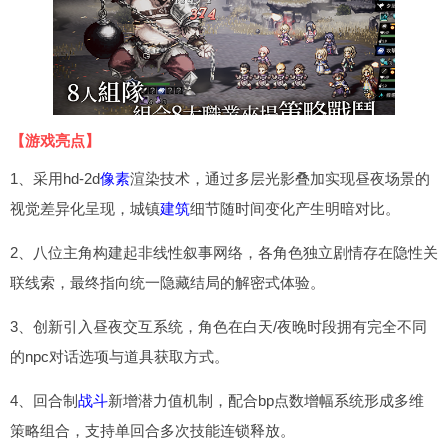
【游戏亮点】
1、采用hd-2d
像素
渲染技术，通过多层光影叠加实现昼夜场景的
视觉差异化呈现，城镇
建筑
细节随时间变化产生明暗对比。
2、八位主角构建起非线性叙事网络，各角色独立剧情存在隐性关
联线索，最终指向统一隐藏结局的解密式体验。
3、创新引入昼夜交互系统，角色在白天/夜晚时段拥有完全不同
的npc对话选项与道具获取方式。
4、回合制
战斗
新增潜力值机制，配合bp点数增幅系统形成多维
策略组合，支持单回合多次技能连锁释放。