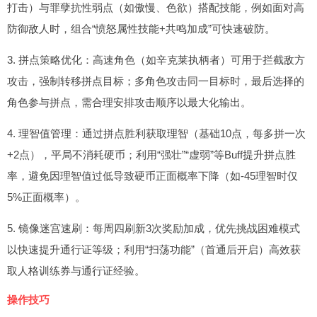
打击）与罪孽抗性弱点（如傲慢、色欲）搭配技能，例如面对高
防御敌人时，组合“愤怒属性技能+共鸣加成”可快速破防。
3. 拼点策略优化：高速角色（如辛克莱执柄者）可用于拦截敌方
攻击，强制转移拼点目标；多角色攻击同一目标时，最后选择的
角色参与拼点，需合理安排攻击顺序以最大化输出。
4. 理智值管理：通过拼点胜利获取理智（基础10点，每多拼一次
+2点），平局不消耗硬币；利用“强壮”“虚弱”等Buff提升拼点胜
率，避免因理智值过低导致硬币正面概率下降（如-45理智时仅
5%正面概率）。
5. 镜像迷宫速刷：每周四刷新3次奖励加成，优先挑战困难模式
以快速提升通行证等级；利用“扫荡功能”（首通后开启）高效获
取人格训练券与通行证经验。
操作技巧