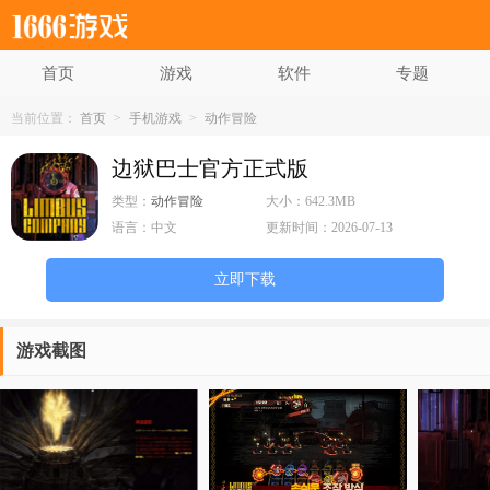
首页
游戏
软件
专题
当前位置：
首页
>
手机游戏
>
动作冒险
边狱巴士官方正式版
类型：
动作冒险
大小：
642.3MB
语言：
中文
更新时间：
2026-07-13
立即下载
游戏截图