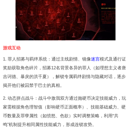
游戏互动
1. 罪人招募与羁绊系统：通过主线剧情、镜像
迷宫
模式及通行证
奖励获取角色碎片，招募12名背景各异的罪人（如理想主义者唐
吉诃德、暴戾的洪千夏），解锁专属羁绊剧情与隐藏对话，逐步
揭开他们被囚禁于巴士的真相。
2. 动态拼点战斗：战斗中敌我双方通过抛硬币决定技能威力，玩
家需根据角色理智值（影响硬币正面概率）、技能基础威力、硬
币数量及罪孽属性（如愤怒、色欲）实时调整策略，利用“共
鸣”机制提升相同属性技能威力，形成连锁攻势。