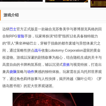
游戏介绍
边狱
巴士
官方正式版是一款融合克苏鲁美学与赛博朋克风格的回
合制RPG
冒险
手游，玩家将扮演“经理”指挥12名具备独特能力
的“罪人”乘坐神秘巴士，穿梭于扭曲的都市废墟与异想体巢穴之
间，通过策略性拼点
战斗
收集Lobotomy Corporation遗留的黄金
枝遗物。游戏以深邃的剧情叙事为核心，结合随机生成的关卡与
高度自由的卡牌构筑系统，辅以沉浸式
音效
与视觉特效，打造出
兼具
烧脑
策略与
动作
爽感的独特体验。玩家需在反乌托邦世界观
下，通过角色羁绊故事与人性抉择，揭开跨越《脑叶公司》《罗
德岛图书馆》的宏大世界观谜团。