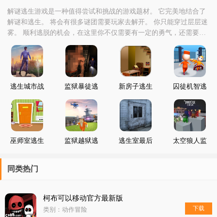
解谜逃生游戏是一种值得尝试和挑战的游戏题材。 它完美地结合了
解谜和逃生。 将会有很多谜团需要玩家去解开。 你只能穿过层层迷
雾。 顺利逃脱的机会，在这里你不仅需要有一定的勇气，还需要有
足够的智慧，寻找线索，发现真相，非常刺激，喜欢就快来下载
吧。
逃生城市战
监狱暴徒逃
新房子逃生
囚徒机智逃
士
生
生
巫师室逃生
监狱越狱逃
逃生室最后
太空狼人监
生
的机会
狱逃生
同类热门
柯布可以移动官方最新版
下载
类别：动作冒险