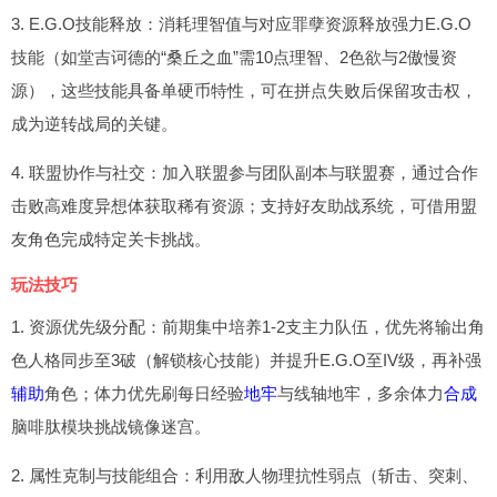
3. E.G.O技能释放：消耗理智值与对应罪孽资源释放强力E.G.O
技能（如堂吉诃德的“桑丘之血”需10点理智、2色欲与2傲慢资
源），这些技能具备单硬币特性，可在拼点失败后保留攻击权，
成为逆转战局的关键。
4. 联盟协作与社交：加入联盟参与团队副本与联盟赛，通过合作
击败高难度异想体获取稀有资源；支持好友助战系统，可借用盟
友角色完成特定关卡挑战。
玩法技巧
1. 资源优先级分配：前期集中培养1-2支主力队伍，优先将输出角
色人格同步至3破（解锁核心技能）并提升E.G.O至IV级，再补强
辅助
角色；体力优先刷每日经验
地牢
与线轴地牢，多余体力
合成
脑啡肽模块挑战镜像迷宫。
2. 属性克制与技能组合：利用敌人物理抗性弱点（斩击、突刺、