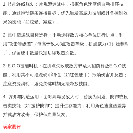
1. 技能连线规划：常规遭遇战中，根据角色速度值自动排序技
能，通过拖动链条连接目标，优先触发高威力技能或具备控制效
果的技能（如眩晕、减速）。
2. 集中遭遇战目标选择：手动选择敌方核心单位进行拼点，利
用“攻击等级差”（每高于敌人3点攻击等级，拼点威力+1）压制对
手，保留硬币数量决定后续攻击次数。
3. E.G.O技能时机：在拼点失败或敌方释放大招前释放E.G.O技
能，利用其不可摧毁硬币特性（如红色硬币）抵消伤害并反击；
注意资源消耗，避免关键时刻无法释放技能。
4. 防御与闪避运用：面对高爆发敌人时，替换为闪避、防御或反
击类技能（如“援护防御”）提升生存能力；利用角色速度值差异
拦截敌方攻击，保护低血量队友。
玩家测评