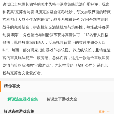
边狱巴士凭借其独特的美术风格与深度策略玩法广受好评，玩家
称赞其“克苏鲁与赛博朋克的融合堪称绝妙，每次加载界面的暗藏
玄机都让人忍不住深挖剧情”；战斗系统被评价为“回合制与即时
战斗的完美结合，拼点机制充满随机性与策略性，每场战斗都需
动脑博弈”；角色塑造与剧情叙事获得高度认可，“12名罪人性格
鲜明，羁绊故事深刻动人，反乌托邦背景下的救赎主题令人回
味”。然而，部分玩家指出游戏节奏较慢、养成线较长，且镜像迷
宫的重复玩法易产生疲劳感。总体而言，这是一款适合喜欢深度
剧情与策略玩法的“宝藏游戏”，尤其推荐给《脑叶公司》系列老
粉与克苏鲁文化爱好者。
猜你喜欢
解谜逃生游戏合集
传说之下游戏大全
解谜逃生游戏合集
更多
>>