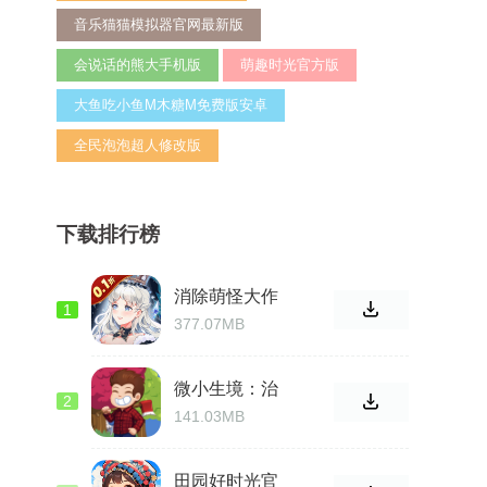
音乐猫猫模拟器官网最新版
会说话的熊大手机版
萌趣时光官方版
大鱼吃小鱼M木糖M免费版安卓
全民泡泡超人修改版
下载排行榜
消除萌怪大作
1
战免费手机版
377.07MB
微小生境：治
2
愈放置官网最
141.03MB
新版
田园好时光官