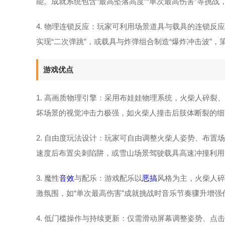
能。成就系统包含“最高坠落高度”“单次最高伤害”等挑
4. 物理连锁反应：玩家可利用场景道具与载具的连锁反应
实现“二次弹跳”，或载具与炸弹组合制造“爆炸冲击波”，
游戏优点
1. 高画质物理引擎：采用布娃娃物理系统，火柴人碎
坏场景的视觉冲击力极强，如火柴人撞击后肢体断裂的细
2. 自由度玩法设计：玩家可自由调整火柴人姿势、布置
速度后布置尖刺陷阱，或雪山场景驾驶载具高速冲撞利用
3. 魔性
音效
与配乐：游戏配乐以
恶搞
风格为主，火柴人碎
激氛围，如“单次最高伤害”成就挑战时音乐节奏骤升增强
4. 低门槛操作与持续更新：仅需滑动屏幕调整姿势、