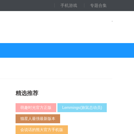
手机游戏
专题合集
精选推荐
萌趣时光官方正版
Lemmings(旅鼠总动员)
猫星人最强最新版本
会说话的熊大官方手机版