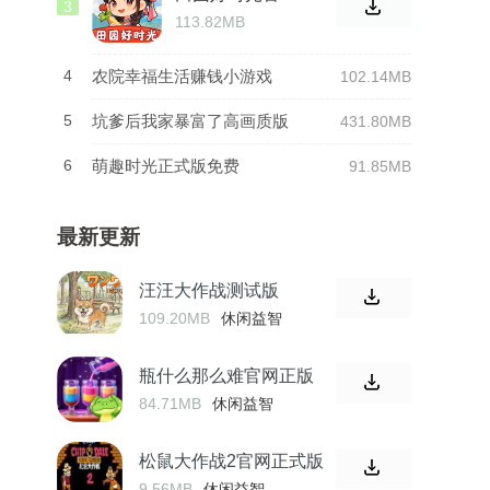
3
方正式版
113.82MB
4
农院幸福生活赚钱小游戏
102.14MB
5
坑爹后我家暴富了高画质版
431.80MB
6
萌趣时光正式版免费
91.85MB
最新更新
汪汪大作战测试版
109.20MB
休闲益智
瓶什么那么难官网正版
84.71MB
休闲益智
松鼠大作战2官网正式版
9.56MB
休闲益智