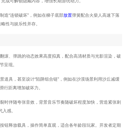
战，完成可解锁隐藏内容，增强长期游玩动力。
制造“连锁破坏”，例如在梯子底部
放置
弹簧配合火柴人高速下落
策略性与娱乐性并存。
裂、翻滚、弹跳的动态效果高度拟真，配合高清材质与光影渲染，破
节呈现。
场景道具，甚至设计“陷阱组合链”，例如在沙漠场景利用沙丘减缓
滑行距离增加破坏力。
裂时伴随夸张音效，背景音乐节奏随破坏程度加快，营造紧张刺
代入感。
点击按钮释放载具，操作简单直观，适合各年龄段玩家。开发者定期