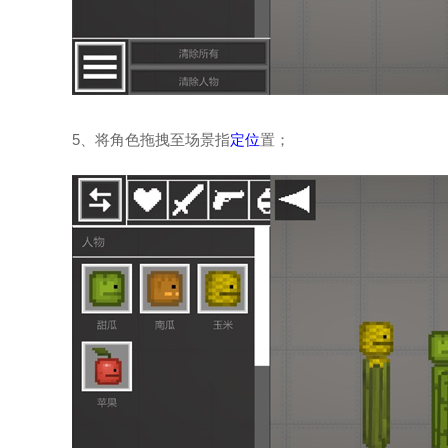
5、将角色拖拽至场景指
定位
置；