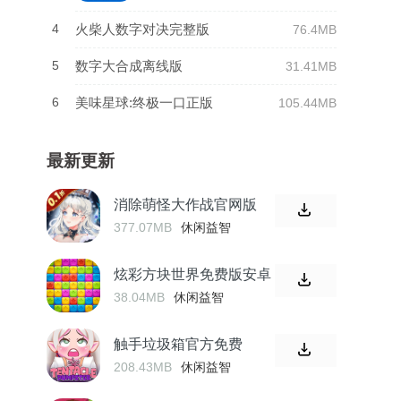
4
火柴人数字对决完整版
76.4MB
5
数字大合成离线版
31.41MB
6
美味星球:终极一口正版
105.44MB
最新更新
消除萌怪大作战官网版
377.07MB
休闲益智
炫彩方块世界免费版安卓
38.04MB
休闲益智
触手垃圾箱官方免费
208.43MB
休闲益智