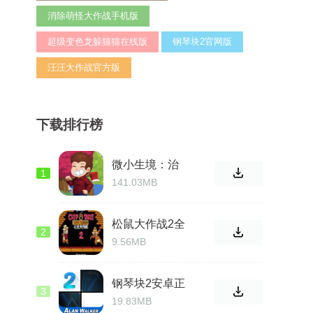
消除萌怪大作战手机版
超级变色龙躲猫猫在线版
钢琴块2官网版
汪汪大作战官方版
下载排行榜
微小生境：治
1
愈放置官方手
141.03MB
机版
松鼠大作战2全
2
新版
9.56MB
钢琴块2安卓正
3
版
19.83MB