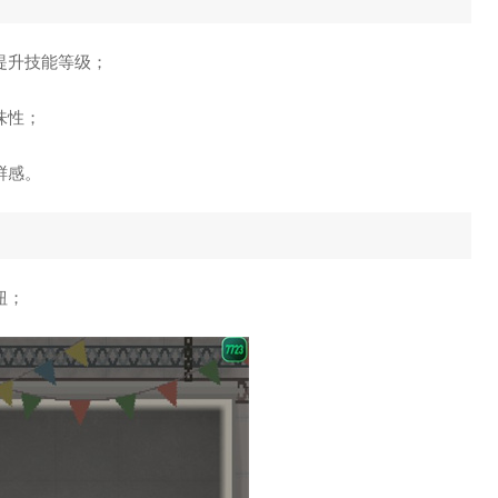
提升技能等级；
味性；
鲜感。
钮；