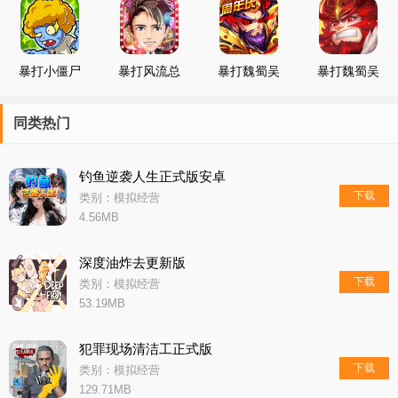
暴打小僵尸
暴打风流总
暴打魏蜀吴
暴打魏蜀吴
裁
最新版
同类热门
钓鱼逆袭人生正式版安卓
下载
类别：模拟经营
4.56MB
深度油炸去更新版
下载
类别：模拟经营
53.19MB
犯罪现场清洁工正式版
下载
类别：模拟经营
129.71MB