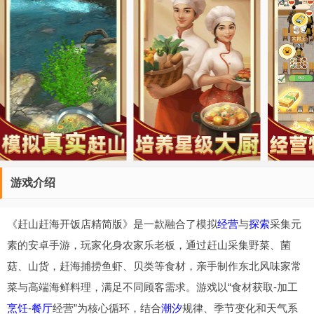
游戏介绍
《赶山赶海开饭店精简版》是一款融合了模拟
经营
与
探索
采集元
素的安卓手游，玩家化身农家乐老板，通过赶山采集野菜、菌
菇、山货，赶海捕捞鱼虾、贝类等食材，亲手制作东北风味家常
菜与高端海鲜料理，满足不同顾客需求。游戏以“食材获取-加工
烹饪
-
餐厅
经营”为核心循环，结合
潮汐
规律、季节变化和天气系