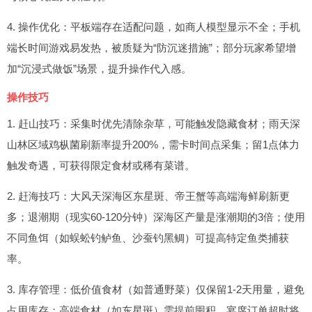
4. 操作优化：平板端存在适配问题，如商人模型显示不全；手机
端长时间游戏易发热，被质疑为“防沉迷措施”；部分玩家希望增
加“沉浸式做饭”场景，提升操作代入感。
操作技巧
1. 赶山技巧：采集时优先清除杂草，可能触发隐藏食材；雨天深
山林区域鸡枞菌刷新率提升200%，需卡时间点采集；留1点体力
触发奇遇，可获得限定食材或稀有菜谱。
2. 赶海技巧：大风天深海区东星斑、帝王蟹等高端海鲜刷新更
多；退潮期（现实60-120分钟）深海区产量是涨潮期的3倍；使用
不同鱼饵（如蜈蚣钓鲈鱼、沙蚕钓黑鲷）可提高特定鱼类捕获
率。
3. 库存管理：低价值食材（如普通野菜）仅保留1-2天用量，避免
占用库存；高端食材（如东星斑）需提前囤积，宴席订单超时将