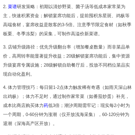
2.
菜谱
研发策略：初期以清炒野菜、菌子汤等低成本家常菜为
主，快速积累资金；解锁宴席功能后，提前囤积东星斑、鸡枞等
高端食材，宴席收益是散客的3-5倍。注意季节限定食材（如秋季
板栗、冬季冻梨）的采集，可制作高溢价新菜谱。
3. 店铺升级路径：优先升级翻台率（增加餐桌数量）而非菜品单
价，高周转率能显著提升收益；20级解锁宴席功能后，集中资源
升级宴席专属设施；28级解锁自助餐厅后，投放不同档位菜品实
现自动化盈利。
4. 体力管理技巧：每日留1-2点体力触发稀有奇遇（如雨天深山林
出鸡枞）；体力不足时，通过制作家常菜（如番茄炒蛋）补充，
成本比商店购买体力
药
低3倍；潮汐周期需牢记：现实每2小时为
一个周期，0-60分钟为涨潮（仅开放浅海采集），60-120分钟为
退潮（深海高产区开放）。