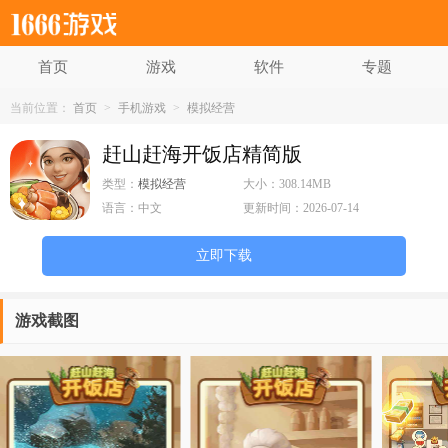
首页
游戏
软件
专题
当前位置：
首页
>
手机游戏
>
模拟经营
赶山赶海开饭店精简版
类型：
模拟经营
大小：
308.14MB
语言：
中文
更新时间：
2026-07-14
立即下载
游戏截图