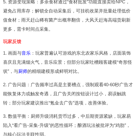
5. 资源变现策略：多余食材通过“食材批发”功能直接卖给NPC，
避免占用库存；解锁全自动采集后，可挂机收菜并批量处理低价
值食材；雨天赶山稀有菌产出概率翻倍，大风天赶海高端货刷新
更多，需卡时间点采集。
玩家反馈
1. 画面与
音乐
：玩家普遍认可游戏的东北农家乐风格，店面装饰
喜庆且充满烟火气，音乐应景；但部分玩家吐槽顾客建模“奇形怪
状”，与
厨师
的精细建模形成鲜明对比。
2. 广告问题：广告频率过高是主要槽点，强制观看40-60秒广告才
能恢复体力或触发奇遇，且广告关闭按钮设计过小，易误触跳
转；部分玩家建议推出“氪金去广告”选项，改善体验。
3. 数值平衡：厨师升级消耗货币过多，中后期资源紧缺，玩家易
陷入“看广告-采集-升级”的恶性循环；酿酒玩法被批评为“鸡肋”，
与核心玩法关联性弱。