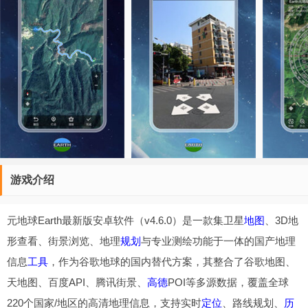
游戏介绍
元地球Earth最新版安卓软件（v4.6.0）是一款集卫星
地图
、3D地
形查看、街景浏览、地理
规划
与专业测绘功能于一体的国产地理
信息
工具
，作为谷歌地球的国内替代方案，其整合了谷歌地图、
天地图、百度API、腾讯街景、
高德
POI等多源数据，覆盖全球
220个国家/地区的高清地理信息，支持实时
定位
、路线规划、
历