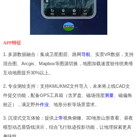
APP特征
1. 多源数据融合：集成卫星图层、路网
导航
、实景VR数据，支持
混合图、Arcgis、Mapbox等图源切换，地图加载速度较传统奥维
互动地图提升30%以上。
2. 专业测绘支持：支持KML/KMZ文件导入，未来将上线CAD文
件提交功能，配备GPS工具箱（含罗盘、磁场强度
测量
、磁偏角
校正），满足野外
作业
、地形分析等场景需求。
3. 沉浸式交互体验：提供
上帝
视角俯瞰、3D地形山形查看、昼夜
模型动态晨昏线演示，结合飞行轨迹投影功能，让地理探索更具
趣味性。