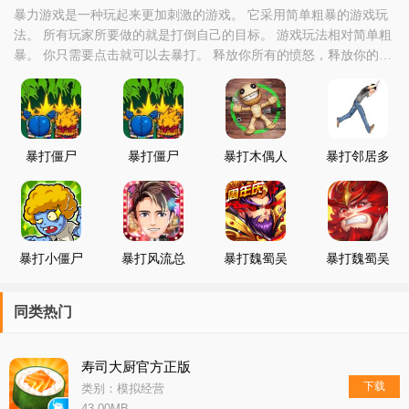
暴力游戏是一种玩起来更加刺激的游戏。 它采用简单粗暴的游戏玩
法。 所有玩家所要做的就是打倒自己的目标。 游戏玩法相对简单粗
暴。 你只需要点击就可以去暴打。 释放你所有的愤怒，释放你的忧
虑和压力，十分减压。 如果你有兴趣，可以来暴打游戏推荐中点击
下载。
暴打僵尸
暴打僵尸
暴打木偶人
暴打邻居多
2019
枪支模拟
暴打小僵尸
暴打风流总
暴打魏蜀吴
暴打魏蜀吴
裁
最新版
同类热门
寿司大厨官方正版
下载
类别：模拟经营
43.00MB