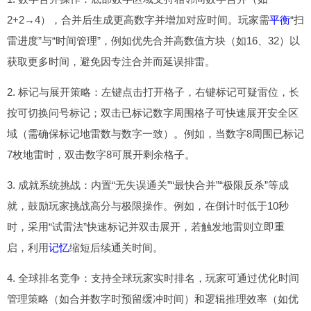
2+2→4），合并后生成更高数字并增加对应时间。玩家需
平衡
“扫
雷进度”与“时间管理”，例如优先合并高数值方块（如16、32）以
获取更多时间，避免因专注合并而延误排雷。
2. 标记与展开策略：左键点击打开格子，右键标记可疑雷位，长
按可切换问号标记；双击已标记数字周围格子可快速展开安全区
域（需确保标记地雷数与数字一致）。例如，当数字8周围已标记
7枚地雷时，双击数字8可展开剩余格子。
3. 成就系统挑战：内置“无失误通关”“最快合并”“极限反杀”等成
就，鼓励玩家挑战高分与极限操作。例如，在倒计时低于10秒
时，采用“试雷法”快速标记并双击展开，若触发地雷则立即重
启，利用
记忆
缩短后续通关时间。
4. 全球排名竞争：支持全球玩家实时排名，玩家可通过优化时间
管理策略（如合并数字时预留缓冲时间）和逻辑推理效率（如优