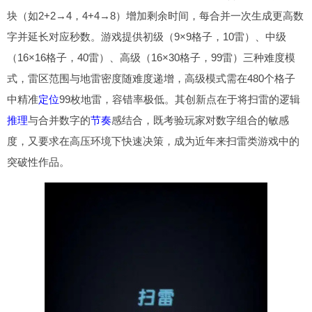
块（如2+2→4，4+4→8）增加剩余时间，每合并一次生成更高数
字并延长对应秒数。游戏提供初级（9×9格子，10雷）、中级
（16×16格子，40雷）、高级（16×30格子，99雷）三种难度模
式，雷区范围与地雷密度随难度递增，高级模式需在480个格子
中精准
定位
99枚地雷，容错率极低。其创新点在于将扫雷的逻辑
推理
与合并数字的
节奏
感结合，既考验玩家对数字组合的敏感
度，又要求在高压环境下快速决策，成为近年来扫雷类游戏中的
突破性作品。