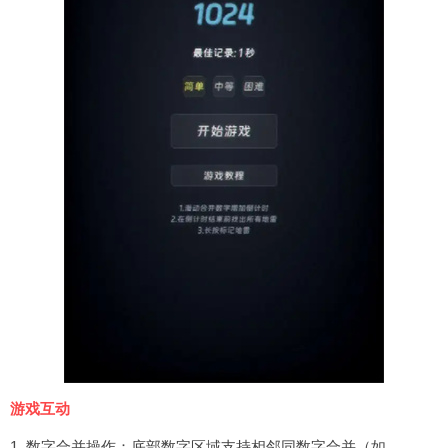
游戏互动
1. 数字合并操作：底部数字区域支持相邻同数字合并（如