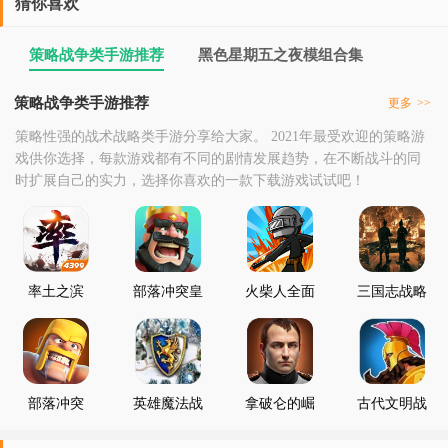
猜你喜欢
策略战争类手游推荐
黑色星期五之夜模组合集
策略战争类手游推荐
更多
>>
策略性强的战术战略类手游分享给大家。 2021年最受欢迎的策略游
戏供你选择，每款游戏都有不同的剧情发展趋势，在不断战斗的同
时扩展自己的实力，选择你喜欢的一款下载游戏试试吧！
率土之滨
部落冲突皇
火柴人全面
三国志战略
3.2.1
室战争
战争现代
鸿蒙版本
部落冲突
英雄魔法战
拿破仑的崛
古代文明战
14.93.4
争
起帝国战争
争